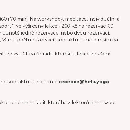
60 i 70 min). Na workshopy, meditace, individuální a
sport”) ve výši ceny lekce - 260 Kč na rezervaci 60
 hodnotě jedné rezervace, nebo dvou rezervací.
vyššímu počtu rezervací, kontaktujte nás prosím na
t lze využít na úhradu kterékoli lekce z našeho
sím, kontaktujte na e-mail
recepce@hela.yoga
.
ud chcete poradit, kterého z lektorů si pro svou