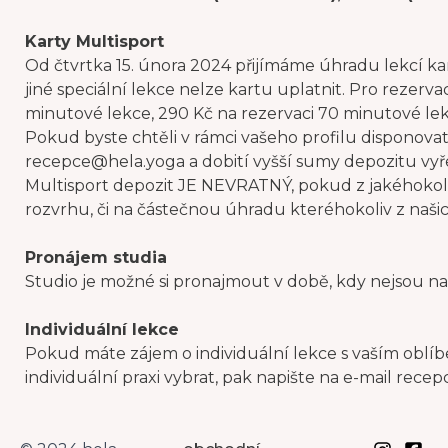
Karty Multisport
Od čtvrtka 15. února 2024 přijímáme úhradu lekcí kart
jiné speciální lekce nelze kartu uplatnit. Pro rezerva
minutové lekce, 290 Kč na rezervaci 70 minutové le
Pokud byste chtěli v rámci vašeho profilu disponova
recepce@hela.yoga a dobití vyšší sumy depozitu vyř
Multisport depozit JE NEVRATNÝ, pokud z jakéhokoliv
rozvrhu, či na částečnou úhradu kteréhokoliv z naš
Pronájem studia
Studio je možné si pronajmout v době, kdy nejsou nap
Individuální lekce
Pokud máte zájem o individuální lekce s vaším oblíb
individuální praxi vybrat, pak napište na e-mail re