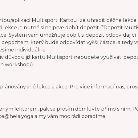
ou/aplikací Multisport. Kartou lze uhradit běžné lekce (
ci lekce je nutné si nejprve dobít depozit (“Depozit Multi
kce. Systém vám umožňuje dobít si depozit odpovídající
t depozitem, který bude odpovídat vyšší částce, a tedy 
ešíme individuálně.
 důvodu již kartu Multisport nebudete využívat, depozi
ich workshopů.
lánovány jiné lekce a akce. Pro více informací nás, pro
eným lektorem, pak se prosím domluvte přímo s ním. Pok
cepce@hela.yoga a my vám moc rádi poradíme.