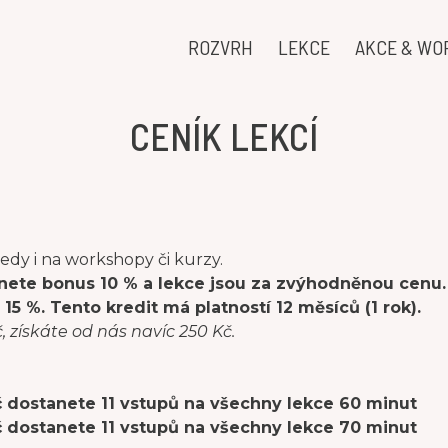
ROZVRH
LEKCE
AKCE & WO
CENÍK LEKCÍ
tedy i na workshopy či kurzy.
ete bonus 10 % a lekce jsou za zvýhodněnou cenu. P
5 %. Tento kredit má platností 12 měsíců (1 rok).
, získáte od nás navíc 250 Kč.
č dostanete 11 vstupů na všechny lekce 60 minut
č dostanete 11 vstupů na všechny lekce 70 minut