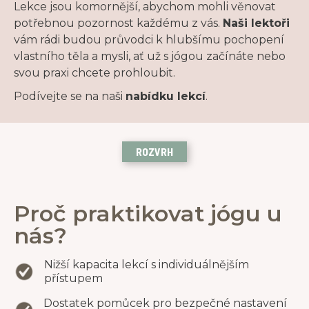
Lekce jsou komornější, abychom mohli věnovat
potřebnou pozornost každému z vás.
Naši lektoři
vám rádi budou průvodci k hlubšímu pochopení
vlastního těla a mysli, ať už s jógou začínáte nebo
svou praxi chcete prohloubit.
Podívejte se na naši
nabídku lekcí
.
ROZVRH
Proč praktikovat jógu u
nás?
Nižší kapacita lekcí s individuálnějším
přístupem
Dostatek pomůcek pro bezpečné nastavení