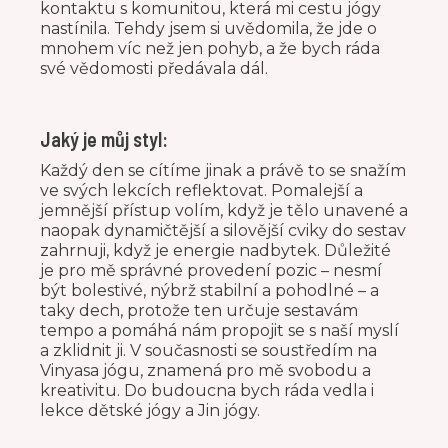
kontaktu s komunitou, která mi cestu jógy
nastínila. Tehdy jsem si uvědomila, že jde o
mnohem víc než jen pohyb, a že bych ráda
své vědomosti předávala dál.
Jaký je můj styl:
Každý den se cítíme jinak a právě to se snažím
ve svých lekcích reflektovat. Pomalejší a
jemnější přístup volím, když je tělo unavené a
naopak dynamičtější a silovější cviky do sestav
zahrnuji, když je energie nadbytek. Důležité
je pro mě správné provedení pozic – nesmí
být bolestivé, nýbrž stabilní a pohodlné – a
taky dech, protože ten určuje sestavám
tempo a pomáhá nám propojit se s naší myslí
a zklidnit ji. V současnosti se soustředím na
Vinyasa jógu, znamená pro mě svobodu a
kreativitu. Do budoucna bych ráda vedla i
lekce dětské jógy a Jin jógy.