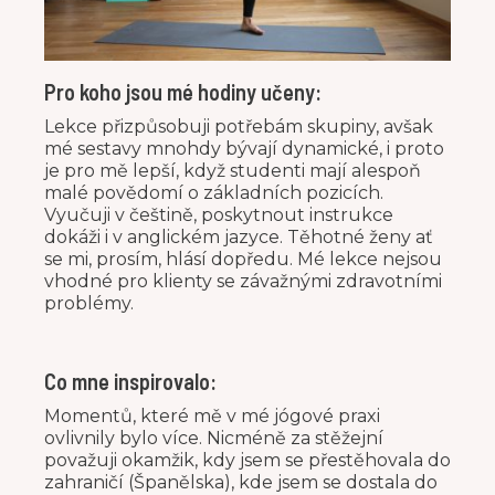
Pro koho jsou mé hodiny učeny:
Lekce přizpůsobuji potřebám skupiny, avšak
mé sestavy mnohdy bývají dynamické, i proto
je pro mě lepší, když studenti mají alespoň
malé povědomí o základních pozicích.
Vyučuji v češtině, poskytnout instrukce
dokáži i v anglickém jazyce. Těhotné ženy ať
se mi, prosím, hlásí dopředu. Mé lekce nejsou
vhodné pro klienty se závažnými zdravotními
problémy.
Co mne inspirovalo:
Momentů, které mě v mé jógové praxi
ovlivnily bylo více. Nicméně za stěžejní
považuji okamžik, kdy jsem se přestěhovala do
zahraničí (Španělska), kde jsem se dostala do