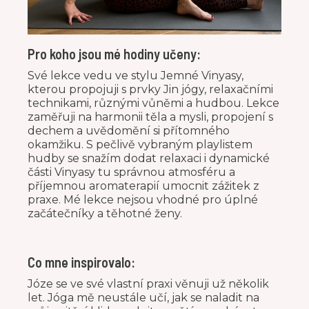
Pro koho jsou mé hodiny učeny:
Své lekce vedu ve stylu Jemné Vinyasy,
kterou propojuji s prvky Jin jógy, relaxačními
technikami, různými vůněmi a hudbou. Lekce
zaměřuji na harmonii těla a mysli, propojení s
dechem a uvědomění si přítomného
okamžiku. S pečlivě vybraným playlistem
hudby se snažím dodat relaxaci i dynamické
části Vinyasy tu správnou atmosféru a
příjemnou aromaterapií umocnit zážitek z
praxe. Mé lekce nejsou vhodné pro úplné
začátečníky a těhotné ženy.
Co mne inspirovalo:
Józe se ve své vlastní praxi věnuji už několik
let. Jóga mě neustále učí, jak se naladit na