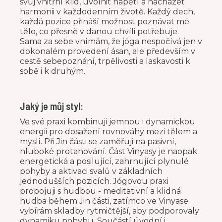
svůj vnitřní klid, uvolnit napětí a nacházet
harmonii v každodenním životě. Každý dech,
každá pozice přináší možnost poznávat mé
tělo, co přesně v danou chvíli potřebuje.
Sama za sebe vnímám, že jóga nespočívá jen v
dokonalém provedení ásan, ale především v
cestě sebepoznání, trpělivosti a laskavosti k
sobě i k druhým.
Jaký je můj styl:
Ve své praxi kombinuji jemnou i dynamickou
energii pro dosažení rovnováhy mezi tělem a
myslí. Při Jin části se zaměřuji na pasivní,
hluboké protahování. Část Vinyasy je naopak
energetická a posilující, zahrnující plynulé
pohyby a aktivaci svalů v základních
jednodušších pozicích. Jógovou praxi
propojuji s hudbou - meditativní a klidná
hudba během Jin části, zatímco ve Vinyase
vybírám skladby rytmičtější, aby podporovaly
dynamiku pohybu. Součástí úvodní i