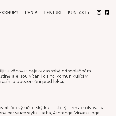
RKSHOPY
CENÍK
LEKTOŘI
KONTAKTY
ijít a věnovat nějaký čas sobě při společném
ině, ale jsou vítáni i cizinci komunikující v
prosím o upozornění před lekcí.
vnil jógový učitelský kurz, který jsem absolvoval v
ený na výuce stylu Hatha, Ashtanga, Vinyasa jóga.