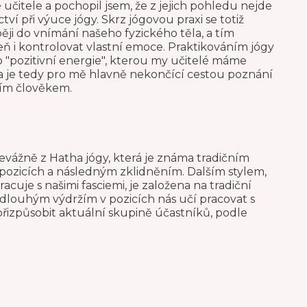
učitele a pochopil jsem, že z jejich pohledu nejde
ví při výuce jógy. Skrz jógovou praxi se totiž
i do vnímání našeho fyzického těla, a tím
ň i kontrolovat vlastní emoce. Praktikováním jógy
 "pozitivní energie", kterou my učitelé máme
ga je tedy pro mě hlavně nekončící cestou poznání
ším člověkem.
evážně z Hatha jógy, která je známa tradičním
 pozicích a následným zklidněním. Dalším stylem,
pracuje s našimi fasciemi, je založena na tradiční
dlouhým výdržím v pozicích nás učí pracovat s
 přizpůsobit aktuální skupině účastníků, podle