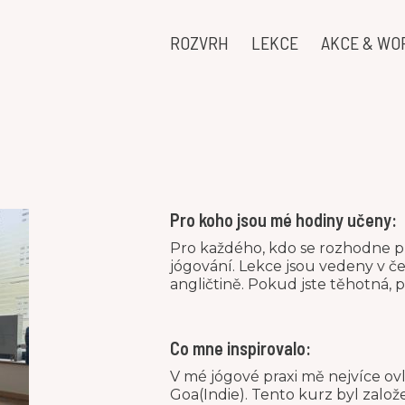
ROZVRH
LEKCE
AKCE & WO
Pro koho jsou mé hodiny učeny:
Pro každého, kdo se rozhodne př
jógování. Lekce jsou vedeny v češt
angličtině. Pokud jste těhotná, 
Co mne inspirovalo:
V mé jógové praxi mě nejvíce ovli
Goa(Indie). Tento kurz byl založ