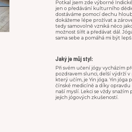
Potkal jsem zde výborné Indické 
jen o předávání kulturního dědict
dostáváme pomocí dechu hlouběj
dokážeme lépe prožívat a zárove
tedy samovolně vzniká něco jako
možnost šířit a předávat dál. Jó
sama sebe a pomáhá mi být lep
Jaký je můj styl:
Při svém učení jógy vycházím př
pozdravem slunci, delší výdrží v
který učím, je Yin jóga. Yin jóga 
čínské medicíně a díky opravdu 
naší myslí. Lekci se vždy snažím
jejich jógových zkušeností.